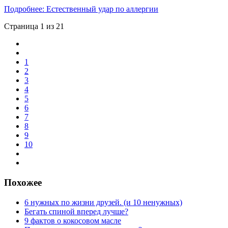
Подробнее: Естественный удар по аллергии
Страница 1 из 21
1
2
3
4
5
6
7
8
9
10
Похожее
6 нужных по жизни друзей. (и 10 ненужных)
Бегать спиной вперед лучше?
9 фактов о кокосовом масле